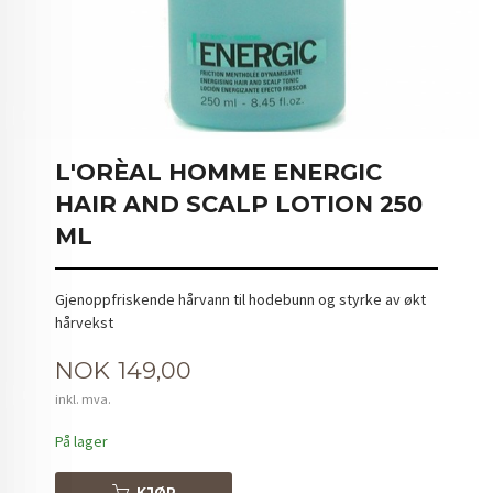
L'ORÈAL HOMME ENERGIC
HAIR AND SCALP LOTION 250
ML
Gjenoppfriskende hårvann til hodebunn og styrke av økt
hårvekst
Pris
NOK
149,00
inkl. mva.
På lager
KJØP