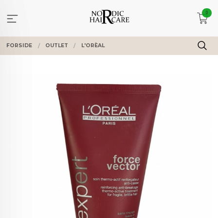
Gå
0
til
innholdet
FORSIDE
OUTLET
L'ORÈAL