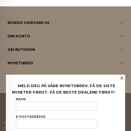
NORDIC HAIRCARE AS
DIN KONTO
OM BUTIKKEN
NYHETSBREV
×
PARTNERE
MELD DEG PÅ VÅRE NYHETSBREV. FÅ DE SISTE
NYHETER FØRST. FÅ DE BESTE DEALENE FØRST!
FRAKT
KJØPSBETINGELSER
SIKKERHET OG PERSONVERN
NAVN
NYHETSBREV
E-POSTADRESSE
Vår nettbutikk bruker cookies slik at du får en bedre kjøpsopplevelse og vi kan
yte deg bedre service. Vi bruker cookies hovedsaklig til å lagre