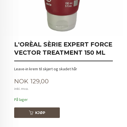
L'ORÈAL SÈRIE EXPERT FORCE
VECTOR TREATMENT 150 ML
Leave-in krem til skjørt og skadet hår
Pris
NOK
129,00
inkl. mva.
På lager
KJØP