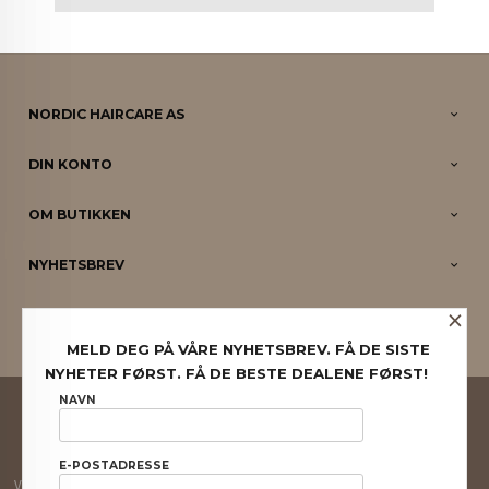
NORDIC HAIRCARE AS
DIN KONTO
OM BUTIKKEN
NYHETSBREV
×
PARTNERE
MELD DEG PÅ VÅRE NYHETSBREV. FÅ DE SISTE
NYHETER FØRST. FÅ DE BESTE DEALENE FØRST!
FRAKT
KJØPSBETINGELSER
SIKKERHET OG PERSONVERN
NAVN
NYHETSBREV
E-POSTADRESSE
Vår nettbutikk bruker cookies slik at du får en bedre kjøpsopplevelse og vi kan