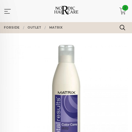
Gå
0
til
innholdet
FORSIDE
OUTLET
MATRIX