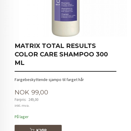
MATRIX TOTAL RESULTS
COLOR CARE SHAMPOO 300
ML
Fargebeskyttende sjampo til farget hår
Tilbud
NOK
99,00
Førpris:
249,00
Rabatt
inkl. mva.
På lager
KJØP