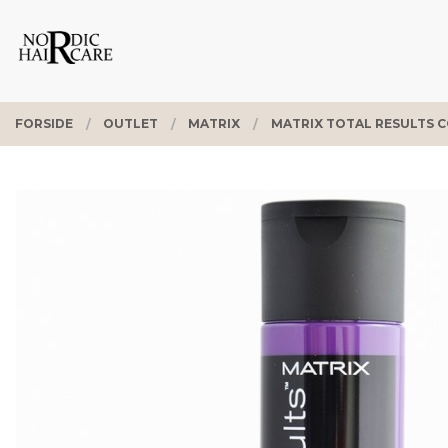
Gå
Lukk
PRODUKTER
til
innholdet
FORSIDE
OUTLET
MATRIX
MATRIX TOTAL RESULTS 