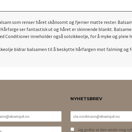
alsam som renser håret skånsomt og fjerner matte rester. Balsam
 Hårf
arge ser fantastisk ut og håret er skinnende blankt. Balsam
sed Conditioner inneholder
også solsikkeolje, for å myke og pleie 
keolje bidrar balsamen til å beskytte hårfargen mot falming og f
NYHETSBREV
Jeg godtar at dere sender meg nyh