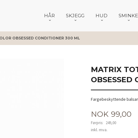
HÅR
SKJEGG
HUD
SMINKE
COLOR OBSESSED CONDITIONER 300 ML
MATRIX TO
OBSESSED 
Fargebeskyttende balsa
Tilbud
NOK
99,00
Førpris:
249,00
Rabatt
inkl. mva.