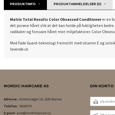
PRODUKTINFO
PRODUKTANMELDELSER (0)
Matrix Total Results Color Obsessed Conditioner
er en b
det porøse håret slik at det kan holde på fuktigheten bedre.
radikaler og forsvare håret mot miljøfaktorer. Color Obses
Med Fade Guard-teknologi fremstilt med vitamin E og solsik
levende ut.
NORDIC HAIRCARE AS
DIN KONTO
E-
Adresse:
Korsmovegen 14, 2100 Skarnes
POSTADRESSE
Telefon:
90200370
DITT
E-post:
post@nordichaircare.no