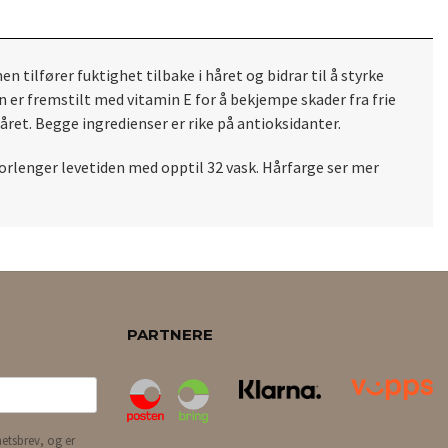
en tilfører
fuktighet tilbake i håret og bidrar til å styrke
en
er fremstilt med vitamin E for å bekjempe skader fra frie
håret.
Begge ingredienser er rike på antioksidanter.
orlenger levetiden med opptil 32 vask. Hårfarge
ser mer
PARTNERE
etsbrev, og er