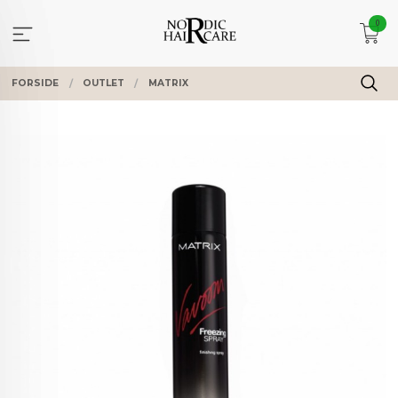
Gå
0
til
innholdet
FORSIDE
OUTLET
MATRIX