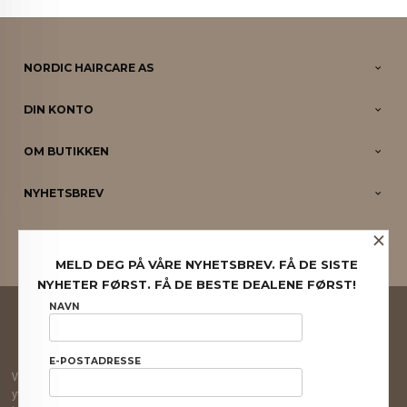
NORDIC HAIRCARE AS
DIN KONTO
OM BUTIKKEN
NYHETSBREV
×
PARTNERE
MELD DEG PÅ VÅRE NYHETSBREV. FÅ DE SISTE
NYHETER FØRST. FÅ DE BESTE DEALENE FØRST!
FRAKT
KJØPSBETINGELSER
SIKKERHET OG PERSONVERN
NAVN
NYHETSBREV
E-POSTADRESSE
Vår nettbutikk bruker cookies slik at du får en bedre kjøpsopplevelse og vi kan
yte deg bedre service. Vi bruker cookies hovedsaklig til å lagre