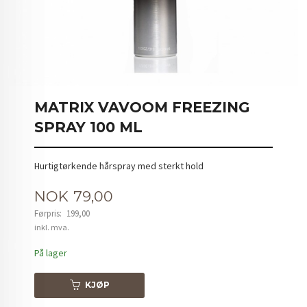
MATRIX VAVOOM FREEZING
SPRAY 100 ML
Hurtigtørkende hårspray med sterkt hold
Tilbud
NOK
79,00
Førpris:
199,00
Rabatt
inkl. mva.
På lager
KJØP