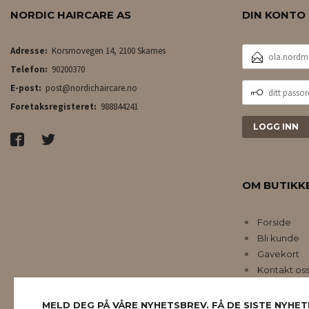
NORDIC HAIRCARE AS
DIN KONTO
E-
Adresse:
Korsmovegen 14, 2100 Skarnes
POSTADRESSE
Telefon:
90200370
DITT
E-post:
post@nordichaircare.no
PASSORD
Foretaksregisteret:
988844241
OM BUTIKK
Forside
Bli kunde
Gavekort
Kontakt os
MELD DEG PÅ VÅRE NYHETSBREV. FÅ DE SISTE NYHET