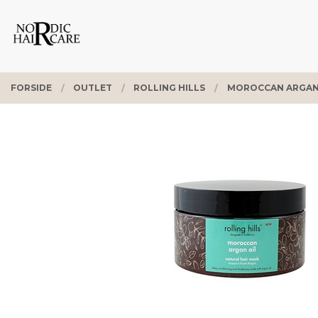
Gå
Lukk
PRODUKTER
til
innholdet
FORSIDE
OUTLET
ROLLING HILLS
MOROCCAN ARGAN 