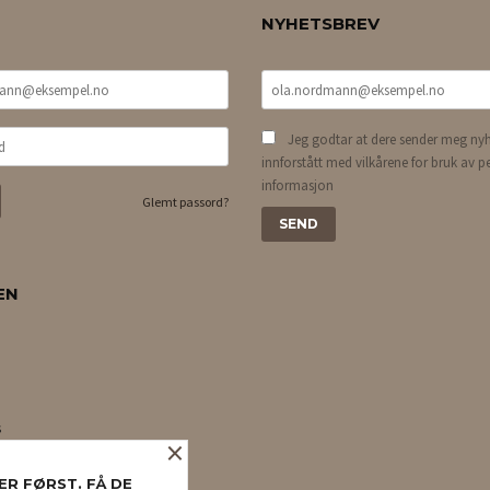
NYHETSBREV
Jeg godtar at dere sender meg nyh
innforstått med vilkårene for bruk av p
informasjon
Glemt passord?
EN
s
×
ER FØRST. FÅ DE