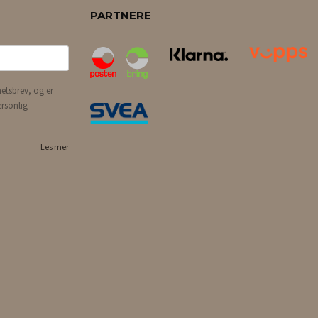
PARTNERE
etsbrev, og er
ersonlig
Les mer