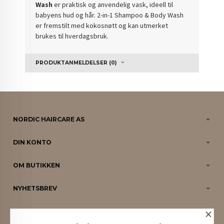
Wash
er praktisk og anvendelig vask, ideell til
babyens hud og hår. 2-in-1 Shampoo & Body Wash
er fremstilt med kokosnøtt og kan utmerket
brukes til hverdagsbruk.
PRODUKTANMELDELSER (0)
NORDIC HAIRCARE AS
DIN KONTO
OM BUTIKKEN
NYHETSBREV
×
PARTNERE