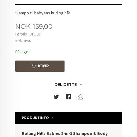
Sjampo til babyens hud og hår
Tilbud
NOK
159,00
Førpris:
319,00
Rabatt
inkl. mva.
På lager
KJØP
DEL DETTE
PRODUKTINFO
Rolling Hills Babies 2-in-1 Shampoo & Body