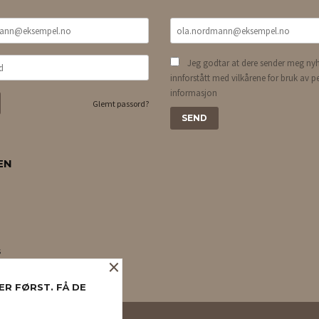
Jeg godtar at dere sender meg nyh
innforstått med vilkårene for bruk av p
informasjon
Glemt passord?
EN
s
×
ER FØRST. FÅ DE