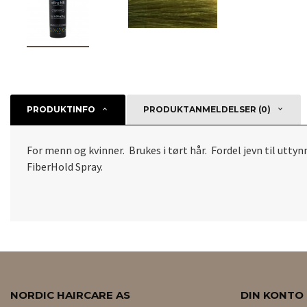
PRODUKTINFO
PRODUKTANMELDELSER (0)
For menn og kvinner. Brukes i tørt hår. Fordel jevn til utt
FiberHold Spray.
NORDIC HAIRCARE AS
DIN KONTO