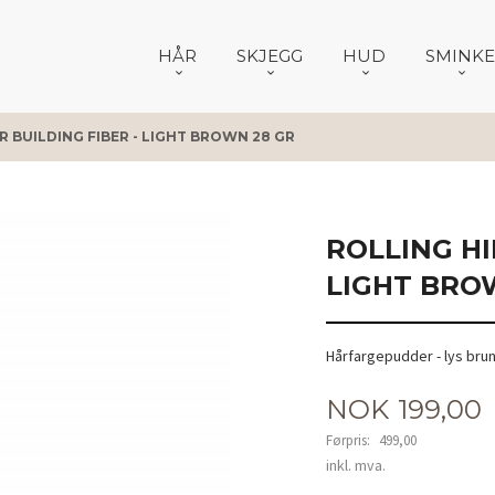
HÅR
SKJEGG
HUD
SMINKE
R BUILDING FIBER - LIGHT BROWN 28 GR
ROLLING HI
LIGHT BRO
Hårfargepudder - lys bru
Tilbud
NOK
199,00
Førpris:
499,00
Rabatt
inkl. mva.