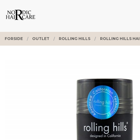
Gå
Lukk
PRODUKTER
til
innholdet
FORSIDE
OUTLET
ROLLING HILLS
ROLLING HILLS HAI