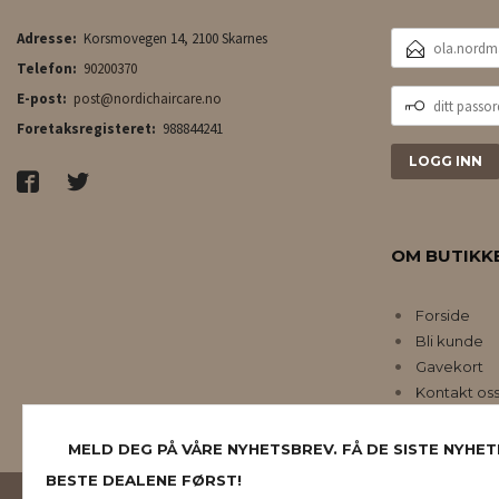
E-
Adresse:
Korsmovegen 14, 2100 Skarnes
POSTADRESSE
Telefon:
90200370
DITT
E-post:
post@nordichaircare.no
PASSORD
Foretaksregisteret:
988844241
OM BUTIKK
Forside
Bli kunde
Gavekort
Kontakt os
MELD DEG PÅ VÅRE NYHETSBREV. FÅ DE SISTE NYHET
BESTE DEALENE FØRST!