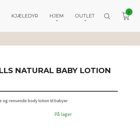
0
KJÆLEDYR
HJEM
OUTLET
ILLS NATURAL BABY LOTION
e og rensende body lotion til babyer
På lager