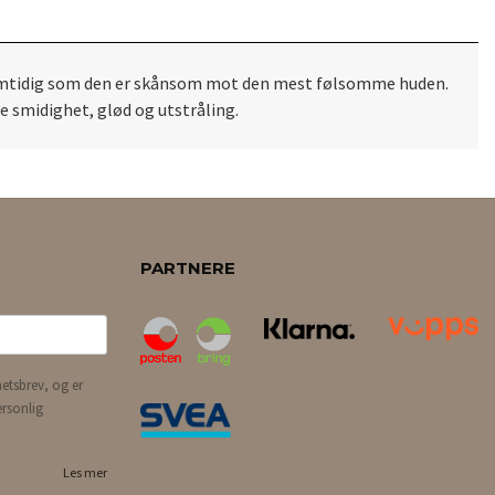
 samtidig som den er skånsom mot den mest følsomme huden.
ke smidighet, glød og utstråling.
PARTNERE
etsbrev, og er
ersonlig
Les mer