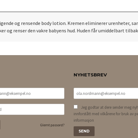
oligende og rensende body lotion. Kremen eliminerer urenheter,
isker og renser den vakre babyens hud. Huden får umiddelbart tilba
NYHETSBREV
Jeg godtar at dere sender meg nyh
innforstått med vilkårene for bruk av p
informasjon
Glemt passord?