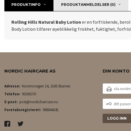
PRODUKTINFO
PRODUKTANMELDELSER (0)
Rolling Hills Natural Baby Lotion
er en forfriskende, ber
Body Lotion tilfører øyeblikkelig friskhet, fuktighet, forfr
NORDIC HAIRCARE AS
DIN KONTO
E-
Adresse:
Korsmovegen 14, 2100 Skarnes
POSTADRESSE
Telefon:
90200370
DITT
E-post:
post@nordichaircare.no
PASSORD
Foretaksregisteret:
988844241