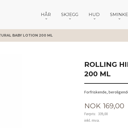
HÅR
SKJEGG
HUD
SMINKE
TURAL BABY LOTION 200 ML
ROLLING H
200 ML
Forfriskende, beroligend
Tilbud
NOK
169,00
Førpris:
339,00
Rabatt
inkl. mva.