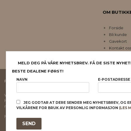
OM BUTIKK
Forside
Bli kunde
Gavekort
Kontakt os
MELD DEG PÅ VÅRE NYHETSBREV. FÅ DE SISTE NYHET
BESTE DEALENE FØRST!
NAVN
E-POSTADRESSE
FRAKT
KJØPSBETINGELSER
SIKKERHET OG PERSONVERN
Vår nettbutikk bruker cookies slik at du får en bedre kjøpsopplevelse og vi kan yt
hovedsaklig til å lagre innloggingsdetaljer og huske hva du har puttet i handleku
JEG GODTAR AT DERE SENDER MEG NYHETSBREV, OG E
normalt om du godtar dette.
Les mer
eller
endre innstillinger for cookies.
VILKÅRENE FOR BRUK AV PERSONLIG INFORMASJON
(LES 
Powered by
24Nettbutikk