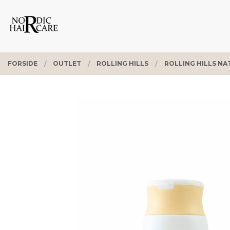
Gå
Lukk
PRODUKTER
til
innholdet
FORSIDE
OUTLET
ROLLING HILLS
ROLLING HILLS NA