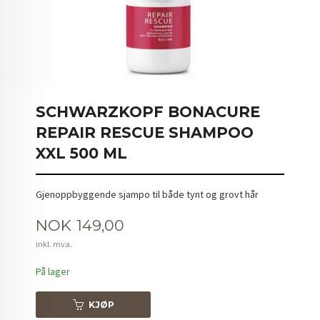
SCHWARZKOPF BONACURE
REPAIR RESCUE SHAMPOO
XXL 500 ML
Gjenoppbyggende sjampo til både tynt og grovt hår
Pris
NOK
149,00
inkl. mva.
På lager
KJØP