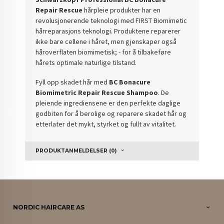
Repair Rescue
hårpleie produkter har en
revolusjonerende teknologi med FIRST Biomimetic
hårreparasjons teknologi. Produktene r
eparerer
ikke bare cellene i håret, men gjenskaper også
håroverflaten biomimetisk; -
for å tilbakeføre
hårets optimale naturlige tilstand.
Fyll opp skadet hår med
BC Bonacure
Biomimetric Repair Rescue Shampoo
.
De
pleiende ingrediensene er den perfekte daglige
godbiten for å berolige og reparere skadet hår og
etterlater det mykt, styrket og fullt av vitalitet.
PRODUKTANMELDELSER (0)
NORDIC HAIRCARE AS