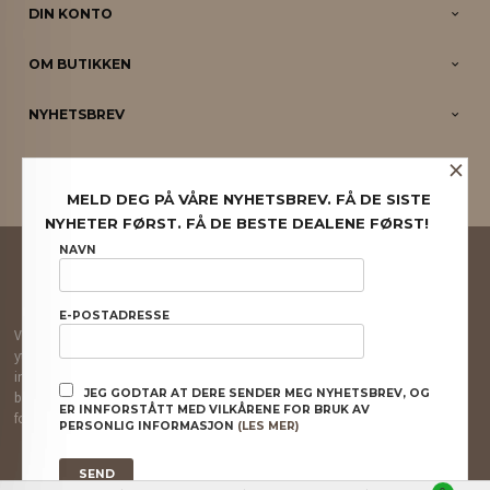
DIN KONTO
OM BUTIKKEN
NYHETSBREV
×
PARTNERE
MELD DEG PÅ VÅRE NYHETSBREV. FÅ DE SISTE
NYHETER FØRST. FÅ DE BESTE DEALENE FØRST!
FRAKT
KJØPSBETINGELSER
SIKKERHET OG PERSONVERN
NAVN
NYHETSBREV
E-POSTADRESSE
Vår nettbutikk bruker cookies slik at du får en bedre kjøpsopplevelse og vi kan
yte deg bedre service. Vi bruker cookies hovedsaklig til å lagre
innloggingsdetaljer og huske hva du har puttet i handlekurven din. Fortsett å
JEG GODTAR AT DERE SENDER MEG NYHETSBREV, OG
bruke siden som normalt om du godtar dette.
Les mer
eller
endre innstillinger
ER INNFORSTÅTT MED VILKÅRENE FOR BRUK AV
for cookies.
PERSONLIG INFORMASJON
(LES MER)
Powered by
24Nettbutikk