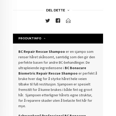
DEL DETTE
PRODUKTINFO
BC Repair Rescue Shampoo
er en sjampo som
renser håret skånsomt, samtidig som den gir den
perfekte basen for andre BC-behandlinger.
De
ultrapleiende ingrediensene i
BC Bonacure
Biometric Repair Rescue Shampoo
er perfekt å
bruke hver dag for å styrke håret hele veien
tilbake til full restitusjon. Sjampoen er s
pesielt
fremstilt for å kunne brukes i både fint og grovt
hår. Sjampoen etterligner hårets egne struktur,
for å reparere skader uten å belaste fint hår for
mye.
Schwarzkopf Professional BC Bonacure