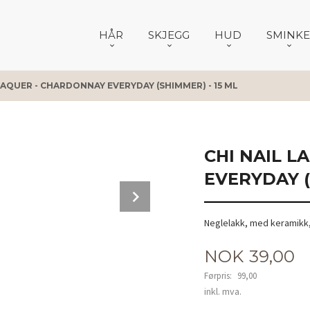
HÅR
SKJEGG
HUD
SMINKE
LAQUER - CHARDONNAY EVERYDAY (SHIMMER) - 15 ML
CHI NAIL 
EVERYDAY (
Next
Neglelakk, med keramikk,
Tilbud
NOK
39,00
Førpris:
99,00
Rabatt
inkl. mva.