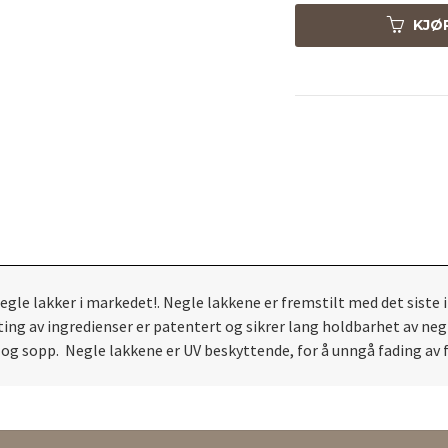
KJØ
gle lakker i markedet!. Negle lakkene er fremstilt med det siste 
ng av ingredienser er patentert og sikrer lang holdbarhet av negle
 og sopp. Negle lakkene er UV beskyttende, for å unngå fading av f