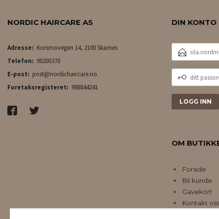
NORDIC HAIRCARE AS
DIN KONTO
E-
Adresse:
Korsmovegen 14, 2100 Skarnes
POSTADRESSE
Telefon:
90200370
DITT
E-post:
post@nordichaircare.no
PASSORD
Foretaksregisteret:
988844241
OM BUTIKK
Forside
Bli kunde
Gavekort
Kontakt os