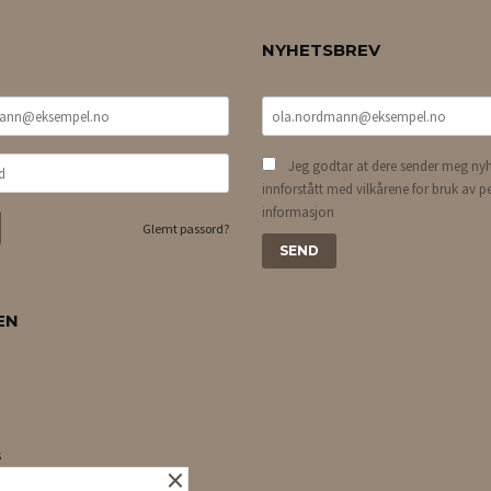
NYHETSBREV
Jeg godtar at dere sender meg nyh
innforstått med vilkårene for bruk av p
informasjon
Glemt passord?
EN
s
×