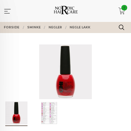
Gå
0
til
innholdet
FORSIDE
SMINKE
NEGLER
NEGLE LAKK