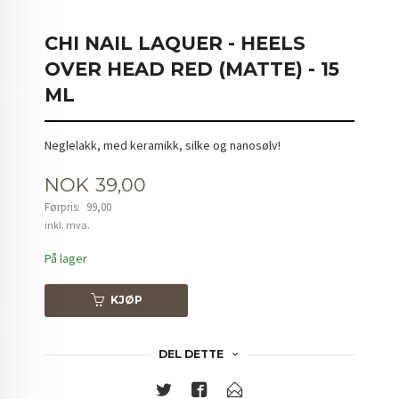
CHI NAIL LAQUER - HEELS
OVER HEAD RED (MATTE) - 15
ML
Neglelakk, med keramikk, silke og nanosølv!
Tilbud
NOK
39,00
Førpris:
99,00
Rabatt
inkl. mva.
På lager
KJØP
DEL DETTE