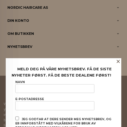
NORDIC HAIRCARE AS
DIN KONTO
OM BUTIKKEN
NYHETSBREV
×
PARTNERE
MELD DEG PÅ VÅRE NYHETSBREV. FÅ DE SISTE
NYHETER FØRST. FÅ DE BESTE DEALENE FØRST!
FRAKT
KJØPSBETINGELSER
SIKKERHET OG PERSONVERN
NAVN
NYHETSBREV
E-POSTADRESSE
Vår nettbutikk bruker cookies slik at du får en bedre kjøpsopplevelse og vi kan
yte deg bedre service. Vi bruker cookies hovedsaklig til å lagre
innloggingsdetaljer og huske hva du har puttet i handlekurven din. Fortsett å
JEG GODTAR AT DERE SENDER MEG NYHETSBREV, OG
bruke siden som normalt om du godtar dette.
Les mer
eller
endre innstillinger
ER INNFORSTÅTT MED VILKÅRENE FOR BRUK AV
for cookies.