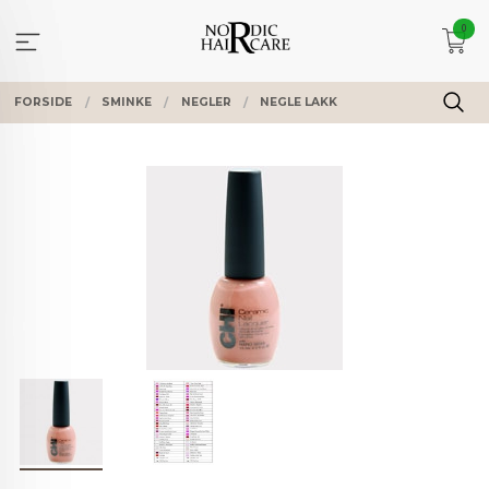
Gå
0
til
innholdet
FORSIDE
SMINKE
NEGLER
NEGLE LAKK