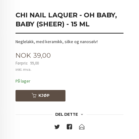
CHI NAIL LAQUER - OH BABY,
BABY (SHEER) - 15 ML
Neglelakk, med keramikk, silke og nanosølv!
Tilbud
NOK
39,00
Førpris:
99,00
Rabatt
inkl. mva.
På lager
KJØP
DEL DETTE