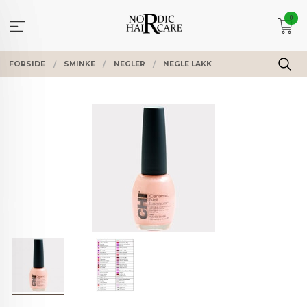
Gå
0
til
innholdet
FORSIDE
SMINKE
NEGLER
NEGLE LAKK