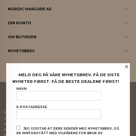
NORDIC HAIRCARE AS
DIN KONTO
OM BUTIKKEN
NYHETSBREV
×
PARTNERE
MELD DEG PÅ VÅRE NYHETSBREV. FÅ DE SISTE
NYHETER FØRST. FÅ DE BESTE DEALENE FØRST!
FRAKT
KJØPSBETINGELSER
SIKKERHET OG PERSONVERN
NAVN
NYHETSBREV
E-POSTADRESSE
Vår nettbutikk bruker cookies slik at du får en bedre kjøpsopplevelse og vi kan
yte deg bedre service. Vi bruker cookies hovedsaklig til å lagre
innloggingsdetaljer og huske hva du har puttet i handlekurven din. Fortsett å
JEG GODTAR AT DERE SENDER MEG NYHETSBREV, OG
bruke siden som normalt om du godtar dette.
Les mer
eller
endre innstillinger
ER INNFORSTÅTT MED VILKÅRENE FOR BRUK AV
for cookies.