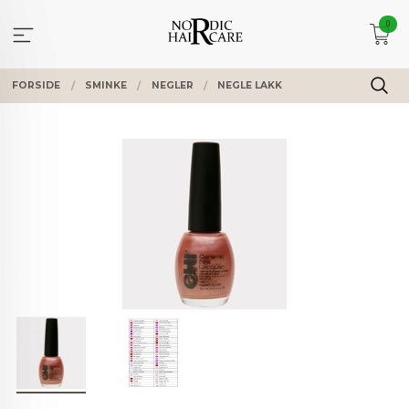
Gå
0
til
innholdet
FORSIDE
SMINKE
NEGLER
NEGLE LAKK