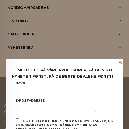
NORDIC HAIRCARE AS
DIN KONTO
OM BUTIKKEN
NYHETSBREV
×
PARTNERE
MELD DEG PÅ VÅRE NYHETSBREV. FÅ DE SISTE
NYHETER FØRST. FÅ DE BESTE DEALENE FØRST!
FRAKT
KJØPSBETINGELSER
SIKKERHET OG PERSONVERN
NAVN
NYHETSBREV
E-POSTADRESSE
Vår nettbutikk bruker cookies slik at du får en bedre kjøpsopplevelse og vi kan
yte deg bedre service. Vi bruker cookies hovedsaklig til å lagre
innloggingsdetaljer og huske hva du har puttet i handlekurven din. Fortsett å
JEG GODTAR AT DERE SENDER MEG NYHETSBREV, OG
bruke siden som normalt om du godtar dette.
Les mer
eller
endre innstillinger
ER INNFORSTÅTT MED VILKÅRENE FOR BRUK AV
for cookies.