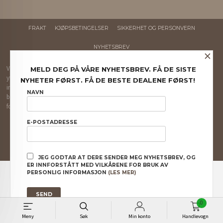
FRAKT
KJØPSBETINGELSER
SIKKERHET OG PERSONVERN
NYHETSBREV
×
Vår nettbutikk bruker cookies slik at du får en bedre kjøpsopplevelse og vi kan
MELD DEG PÅ VÅRE NYHETSBREV. FÅ DE SISTE
yte deg bedre service. Vi bruker cookies hovedsaklig til å lagre
NYHETER FØRST. FÅ DE BESTE DEALENE FØRST!
innloggingsdetaljer og huske hva du har puttet i handlekurven din. Fortsett å
NAVN
bruke siden som normalt om du godtar dette.
Les mer
eller
endre innstillinger
for cookies.
Powered by
24Nettbutikk
E-POSTADRESSE
JEG GODTAR AT DERE SENDER MEG NYHETSBREV, OG
ER INNFORSTÅTT MED VILKÅRENE FOR BRUK AV
PERSONLIG INFORMASJON
(LES MER)
0
Meny
Søk
Min konto
Handlevogn